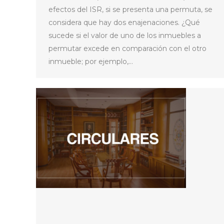
efectos del ISR, si se presenta una permuta, se
considera que hay dos enajenaciones. ¿Qué
sucede si el valor de uno de los inmuebles a
permutar excede en comparación con el otro
inmueble; por ejemplo,…