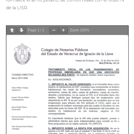
de la LISR.
Page
1
/
1
Zoom
100%