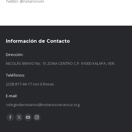
Twitter: @notariosver
Información de Contacto
Dirección:
NICOLÁS BRAVO No. 15 ZONA CENTRO C.P. 91000 XALAPA, VER.
Teléfonos:
(228) 817-44-17 con 6 líneas.
E-mail:
colegiodenotarios@notariosveracruz.org
Find us on:
Facebook
X
YouTube
Instagram
page
page
page
page