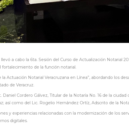
se llevó a cabo la 6ta. Sesión del Curso de Actualización Notaria
l fortalecimiento de la función notarial.
e la Actuación Notarial Veracruzana en Línea”, abordando los des
estado de Veracruz.
. Daniel Cordero Gálvez, Titular de la Notaría No. 16 de la ciuda
uz; así como del Lic. Rogelio Hernández Ortíz, Adscrito de la Not
nes y experiencias relacionadas con la modernización de los serv
rnos digitales.