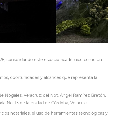
l 2026, consolidando este espacio académico como un
afíos, oportunidades y alcances que representa la
d de Nogales, Veracruz; del Not. Ángel Ramírez Bretón,
aría No. 13 de la ciudad de Córdoba, Veracruz.
icios notariales, el uso de herramientas tecnológicas y