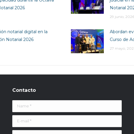
otarial 2026
Notarial 20
29 junio, 202
ón notarial digital en la
Abordan evi
ión Notarial 2026
Curso de Ac
27 mayo, 202
Contacto
Name *
E-mail *
Message *