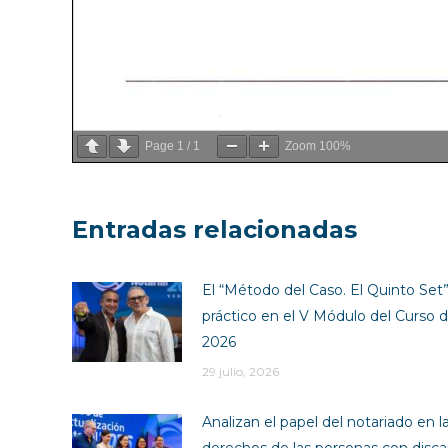
Page
1
/
1
Zoom
100%
Entradas relacionadas
El “Método del Caso. El Quinto Set” 
práctico en el V Módulo del Curso d
2026
29 julio, 2026
Analizan el papel del notariado en l
derechos de las personas con disca