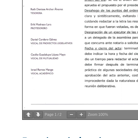
Page
1
/
2
Zoom
100%