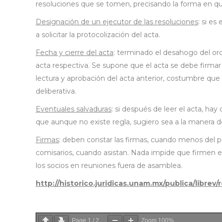
resoluciones que se tomen, precisando la forma en que
Designación de un ejecutor de las resoluciones
: si e
a solicitar la protocolización del acta.
Fecha y cierre del acta
: terminado el desahogo del orde
acta respectiva. Se supone que el acta se debe firmar
lectura y aprobación del acta anterior, costumbre q
deliberativa.
Eventuales salvaduras
: si después de leer el acta, hay 
que aunque no existe regla, sugiero sea a la manera de
Firmas
: deben constar las firmas, cuando menos del p
comisarios, cuando asistan. Nada impide que firmen el
los socios en reuniones fuera de asamblea.
http://historico.juridicas.unam.mx/publica/librev
Page
1
/
2
Zoom
100%