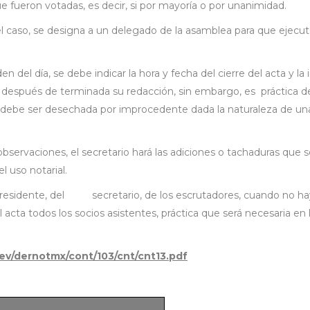
 fueron votadas, es decir, si por mayoría o por unanimidad.
s el caso, se designa a un delegado de la asamblea para que ejecut
n del día, se debe indicar la hora y fecha del cierre del acta y l
 después de terminada su redacción, sin embargo, es práctica de 
ue debe ser desechada por improcedente dada la naturaleza de u
observaciones, el secretario hará las adiciones o tachaduras que se 
l uso notarial.
residente, del secretario, de los escrutadores, cuando no haya 
 acta todos los socios asistentes, práctica que será necesaria e
/rev/dernotmx/cont/103/cnt/cnt13.pdf