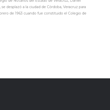
legio de Notarios del Estado de Veracruz, Daniel
 se desplazó a la ciudad de Córdoba, Veracruz para
brero de 1963 cuando fue constituido el Colegio de