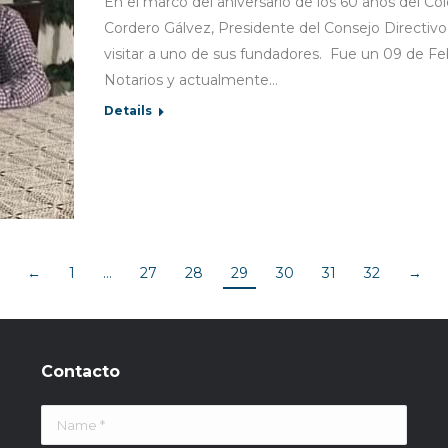
En el marco del aniversario de los 60 años del Co
Cordero Gálvez, Presidente del Consejo Directivo,
visitar a uno de sus fundadores. Fue un 09 de Fe
Notarios y actualmente…
Details
←
1
…
27
28
29
30
31
32
→
Contacto
Name *