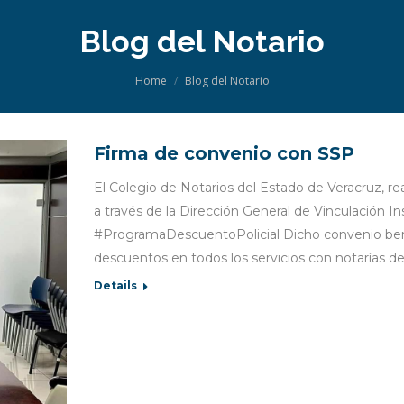
Blog del Notario
You are here:
Home
Blog del Notario
Firma de convenio con SSP
El Colegio de Notarios del Estado de Veracruz, re
a través de la Dirección General de Vinculación Ins
#ProgramaDescuentoPolicial Dicho convenio benef
descuentos en todos los servicios con notarías d
Details