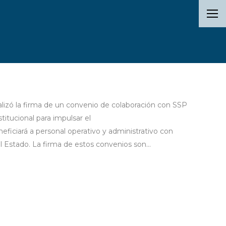
alizó la firma de un convenio de colaboración con SSP
titucional para impulsar el
iciará a personal operativo y administrativo con
el Estado. La firma de estos convenios son…