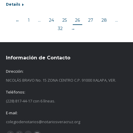
Details
←
1
…
24
25
26
27
28
…
32
→
Información de Contacto
Dirección:
NICOLÁS BRAVO No. 15 ZONA CENTRO C.P. 91000 XALAPA, VER.
Teléfonos:
(228) 817-44-17 con 6 líneas.
E-mail:
colegiodenotarios@notariosveracruz.org