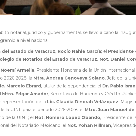
to notarial, jurídico y gubernamental, se llevó a cabo la inaugur
gremio a nivel nacional.
del Estado de Veracruz, Rocío Nahle García
; el
Presidente 
olegio de Notarios del Estado de Veracruz, Not. Daniel Co
a Noemí Armella
, Presidenta Honoraria de la Unión Internacional
do 2026-2028; la
Mtra. Andrea Genoveva Solano
, Jefa de la U
ic. Marcelo Ebrard
, titular de la dependencia; el
Dr. Pablo Israe
l
Mtro. Edgar Amador
, Secretario de Hacienda y Crédito Público
n representación de la
Lic. Claudia Dinorah Velázquez
, Magist
 de la UINL para el período 2026-2028; el
Mtro. Juan Manuel de
io de la UINL; el
Not. Homero López Obando
, Presidente de 
ional del Notariado Mexicano; el
Not. Yohan Hillman
, Vicepresi