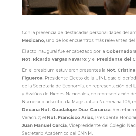
Con la presencia de destacadas personalidades del ámbi
Mexicano
, uno de los encuentros más relevantes del 
El acto inaugural fue encabezado por la
Gobernadora 
Not. Ricardo Vargas Navarro
; y el
Presidente del C
En el presidium estuvieron presentes la
Not. Cristin
Figueroa
, Presidente Electo de la UINL para el perío
de la Secretaría de Economía, en representación del
L
y Avalúos de Bienes Nacionales, en representación de
Numerario adscrito a la Magistratura Numeraria 106, e
Decana Not. Guadalupe Díaz Carranza
, Secretaria
Veracruz; el
Not. Francisco Arias
, Presidente Honorar
Juan Manuel García
, Vicepresidente del Colegio Nac
Secretario Académico del CNNM.