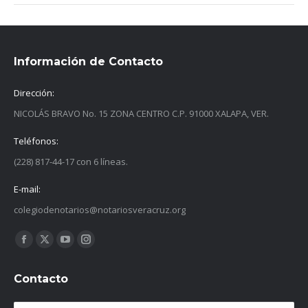
Información de Contacto
Dirección:
NICOLÁS BRAVO No. 15 ZONA CENTRO C.P. 91000 XALAPA, VER.
Teléfonos:
(228) 817-44-17 con 6 líneas.
E-mail:
colegiodenotarios@notariosveracruz.org
Find us on:
Facebook
X
YouTube
Instagram
page
page
page
page
Contacto
opens
opens
opens
opens
in
in
in
in