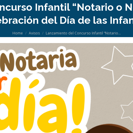
urso Infantil “Notario o N
bración del Día de las Infa
You are here:
Home
Avisos
Lanzamiento del Concurso Infantil “Notario…