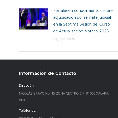
Fortalecen conocimientos sobre
adjudicación por remate judicial
en la Séptima Sesión del Curso
de Actualización Notarial 2026
29 junio, 2026
Información de Contacto
Dirección:
NICOLÁS BRAVO No. 15 ZONA CENTRO C.P. 91000 XALAPA,
VER.
Teléfonos: