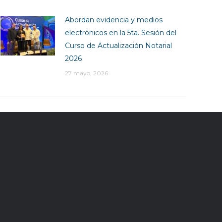
Abordan evidencia y medios
electrónicos en la 5ta. Sesión del
Curso de Actualización Notarial
2026
27 mayo, 2026