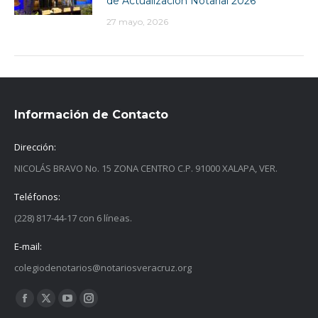
de Actualización Notarial 2026
27 mayo, 2026
Información de Contacto
Dirección:
NICOLÁS BRAVO No. 15 ZONA CENTRO C.P. 91000 XALAPA, VER.
Teléfonos:
(228) 817-44-17 con 6 líneas.
E-mail:
colegiodenotarios@notariosveracruz.org
Find us on:
Facebook
X
YouTube
Instagram