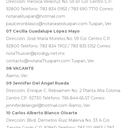
Dirección: Heroica Veracruz No. 59 B1 Col. Centro C.P.
92800 Teléfono: 783 834 0953 / 783 690 7710 Correo:
notaria6tuxpan@hotmail.com
paulceronblasco@notariaseistuxpan.com Tuxpan, Ver.
07 Cecilia Guadalupe López Mayo
Dirección: José María Morelos No. 59 Col. Centro C.P.
92800 Teléfono: 783 834 1902 / 783 835 5152 Correo:
nota7tuxver@prodigy.net.mx
contacto@notaria7tuxpam.com Tuxpan, Ver.
08 VACANTE
Álamo, Ver.
09 Jennifer Del Ángel Rueda
Dirección: Enrique C. Rebsamen No. 2 Planta Alta Colonia
Centro CP. 92730 Teléfono: 765-844-65-57 Correo:
jenniferdelangel@hotmail.com Álamo, Ver.
10 Carlos Alberto Blanco Oloarte
Dirección: Blvd. Demetrio Ruiz Malerva No. 33 A Col.
Zapote Gordo C.P. 92860 Teléfono: 783 110 9953 / 783