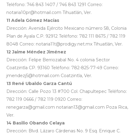
Teléfono: 746 843 1407 / 746 843 1291 Correo:
notaria10pr@hotmail.com Tihuatlán, Ver.
11 Adela Gómez Macías
Dirección: Avenida Ejército Mexicano número 58, Colonia
Plan de Ayala C.P. 92912 Teléfono: 782 111 8675 / 782 119
8048 Correo: notaria11t@prodigy.net.mx Tihuatlán, Ver.
12 Jaime Méndez Jiménez
Dirección: Felipe Berriozabal No. 4 colonia Sector
Coatzintla CP. 93160 Teléfono: 782-825-77-49 Correo:
jmendezj5@hotmail.com Coatzintla, Ver.
13 René Ubaldo Garza Cantú
Dirección: Calle Pozo 13 #700 Col. Chapultepec Teléfono:
782 119 0666 / 782 119 0920 Correo:
renegarza@gmail.com notarian13@gmail.com Poza Rica,
Ver.
14 Basilio Obando Celaya
Dirección: Blvd. Lázaro Cárdenas No. 9 Esq. Enrique C.