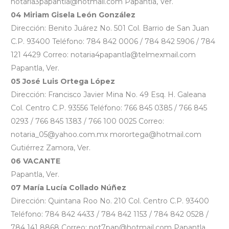
notaria3papantla@hotmail.com Papantla, Ver.
04 Miriam Gisela León González
Dirección: Benito Juárez No. 501 Col. Barrio de San Juan
C.P. 93400 Teléfono: 784 842 0006 / 784 842 5906 / 784
121 4429 Correo: notaria4papantla@telmexmail.com
Papantla, Ver.
05 José Luis Ortega López
Dirección: Francisco Javier Mina No. 49 Esq. H. Galeana
Col. Centro C.P. 93556 Teléfono: 766 845 0385 / 766 845
0293 / 766 845 1383 / 766 100 0025 Correo:
notaria_05@yahoo.com.mx morortega@hotmail.com
Gutiérrez Zamora, Ver.
06 VACANTE
Papantla, Ver.
07 María Lucía Collado Núñez
Dirección: Quintana Roo No. 210 Col. Centro C.P. 93400
Teléfono: 784 842 4433 / 784 842 1153 / 784 842 0528 /
784 141 8868 Correo: not7pap@hotmail.com Papantla,