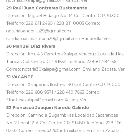
notaria27xalapa@gmail.com Xalapa, Ver.
29 Raúl Juan Contreras Bustamante
Dirección: Miguel Hidalgo No. 14 Col. Centro C.P. 91300
Teléfono: 228 811 2460 / 228 811 0005 Correo:
notariabanderilla29@gmail.com
sandramacias.notaria29@gmail.com Banderilla, Ver.
30 Manuel Díaz Rivera
Dirección: Km. 4.5 Carretera Xalapa-Veracruz Localidad las
Trancas Col. Centro CP. 91634 Teléfono 228-812-84-66
Correo: notaria30xalapa@gmail.com, Emiliano Zapata, Ver.
31 VACANTE
Dirección: Xalapeños Ilustres 130 Col. Centro C.P. 91000
Teléfono: 228 688 9571 / 228 410 7663 Correo:
31notariaxalapa@gmail.com Xalapa, Ver.
32 Francisco Joaquín Naredo Galindo
Dirección: Camino a Bugambilias Localidad Jacarandas
No. 2 Local 12-A Col. Centro CP. 91480 Teléfono: 228-166-
02-32 Correo: naredo32@hotmail.com, Emiliano Zapata,