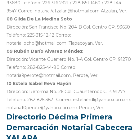
93680 Teléfono: 226 316 2321 / 228 851 1460 / 228 144
9547 Correo: notaria7atzalan@hotmail.com Atzalan, Ver.
08 Gilda De La Medina Soto
Dirección: San Francisco No. 204-B Col. Centro CP. 93650
Teléfono: 225-315-12-12 Correo:
notaria_ocho@hotmail.com, Tlapacoyan, Ver.
09 Rubén Darío Álvarez Méndez
Dirección: Vicente Guerrero No. 1-A Col. Centro CP. 91270
Teléfono: 282-825-44-80 Correo:
notaria9perote@hotmail.com, Perote, Ver.
10 Estela Isabel Reva Hayón
Dirección: Reforma No. 26 Col. Cuauhtémoc C.P. 91277
Teléfono: 282 825 3621 Correo: estelarhdl@yahoo.com.mx
notaria10perote@yahoo.com.mx Perote, Ver.
Directorio Décima Primera
Demarcación Notarial Cabecera
XALAPA