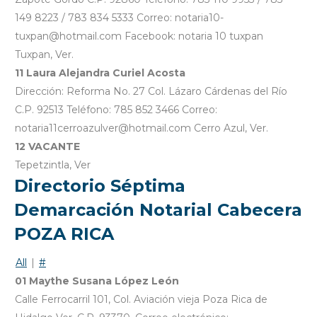
149 8223 / 783 834 5333 Correo: notaria10-
tuxpan@hotmail.com Facebook: notaria 10 tuxpan
Tuxpan, Ver.
11 Laura Alejandra Curiel Acosta
Dirección: Reforma No. 27 Col. Lázaro Cárdenas del Río
C.P. 92513 Teléfono: 785 852 3466 Correo:
notaria11cerroazulver@hotmail.com Cerro Azul, Ver.
12 VACANTE
Tepetzintla, Ver
Directorio Séptima
Demarcación Notarial Cabecera
POZA RICA
All
|
#
01 Maythe Susana López León
Calle Ferrocarril 101, Col. Aviación vieja Poza Rica de