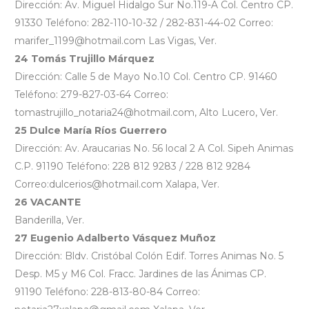
Dirección: Av. Miguel Hidalgo Sur No.119-A Col. Centro CP.
91330 Teléfono: 282-110-10-32 / 282-831-44-02 Correo:
marifer_1199@hotmail.com Las Vigas, Ver.
24 Tomás Trujillo Márquez
Dirección: Calle 5 de Mayo No.10 Col. Centro CP. 91460
Teléfono: 279-827-03-64 Correo:
tomastrujillo_notaria24@hotmail.com, Alto Lucero, Ver.
25 Dulce María Ríos Guerrero
Dirección: Av. Araucarias No. 56 local 2 A Col. Sipeh Animas
C.P. 91190 Teléfono: 228 812 9283 / 228 812 9284
Correo:dulcerios@hotmail.com Xalapa, Ver.
26 VACANTE
Banderilla, Ver.
27 Eugenio Adalberto Vásquez Muñoz
Dirección: Bldv. Cristóbal Colón Edif. Torres Animas No. 5
Desp. M5 y M6 Col. Fracc. Jardines de las Ánimas CP.
91190 Teléfono: 228-813-80-84 Correo: