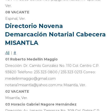
Ver.
08 VACANTE
Espinal, Ver.
Directorio Novena
Demarcación Notarial Cabecera
MISANTLA
All
|
#
01 Roberto Medellín Maggio
Dirección: Dr. Camilo González No. 110 Col. Centro C.P.
93820 Teléfono: 235 323 0800 / 235 323 0213 Correo:
medellinmaggio@gmail.com
notaria1misantla@yahoo.com.mx Misantla, Ver.
02 VACANTE
Misantla, Ver.
03 Horacio Gabriel Nagore Hernández
Dirección: Av. Ignacio Zaragoza No. 309 Col. Patria C.P.