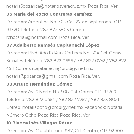
notaria5pozarica@notariosveracruz.mx Poza Rica, Ver.
06 María del Rocío Contreras Ramírez
Dirección: Argentina No. 305 Col. 27 de septiembre C.P.
93320 Teléfono: 782 822 5805 Correo:
rcnotaria6@hotmail.com Poza Rica, Ver.
07 Adalberto Ramsés Capitanachi López
Dirección: Blvd. Adolfo Ruiz Cortines No. 504 Col. Obras
Sociales Teléfono: 782 822 0696 / 782 822 0752 / 782 822
4511 Correo: rcapitanachi@prodigy.net.mx
notaria7.pozarica@gmail.com Poza Rica, Ver.
08 Arturo Hernández Gómez
Dirección: Av. 6 Norte No. 508 Col. Obrera C.P. 93260
Teléfono: 782 822 0454 / 782 822 7257 / 782 823 8021
Correo: notariaocho@prodigy.net.mx Facebook: Notaría
Número Ocho Poza Rica Poza Rica, Ver.
10 Blanca Inés Villegas Pérez
Dirección: Av. Cuauhtemoc #87, Col. Centro, C.P. 92900