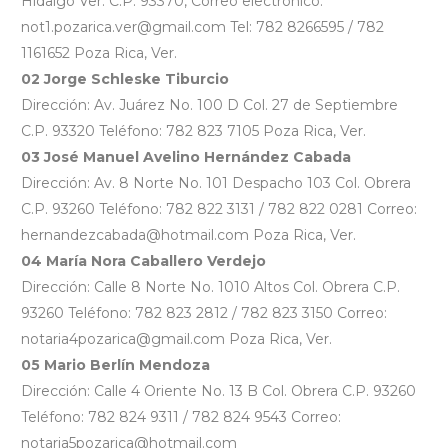
Hidalgo Ver. C.P. 93370, Correo electrónico:
not1.pozarica.ver@gmail.com Tel: 782 8266595 / 782
1161652 Poza Rica, Ver.
02 Jorge Schleske Tiburcio
Dirección: Av. Juárez No. 100 D Col. 27 de Septiembre
C.P. 93320 Teléfono: 782 823 7105 Poza Rica, Ver.
03 José Manuel Avelino Hernández Cabada
Dirección: Av. 8 Norte No. 101 Despacho 103 Col. Obrera
C.P. 93260 Teléfono: 782 822 3131 / 782 822 0281 Correo:
hernandezcabada@hotmail.com Poza Rica, Ver.
04 María Nora Caballero Verdejo
Dirección: Calle 8 Norte No. 1010 Altos Col. Obrera C.P.
93260 Teléfono: 782 823 2812 / 782 823 3150 Correo:
notaria4pozarica@gmail.com Poza Rica, Ver.
05 Mario Berlín Mendoza
Dirección: Calle 4 Oriente No. 13 B Col. Obrera C.P. 93260
Teléfono: 782 824 9311 / 782 824 9543 Correo:
notaria5pozarica@hotmail.com