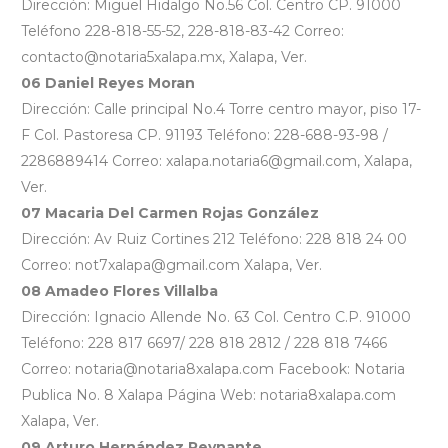
Dirección: Miguel Hidalgo No.56 Col. Centro CP. 91000
Teléfono 228-818-55-52, 228-818-83-42 Correo:
contacto@notaria5xalapa.mx, Xalapa, Ver.
06 Daniel Reyes Moran
Dirección: Calle principal No.4 Torre centro mayor, piso 17-
F Col. Pastoresa CP. 91193 Teléfono: 228-688-93-98 /
2286889414 Correo: xalapa.notaria6@gmail.com, Xalapa,
Ver.
07 Macaria Del Carmen Rojas González
Dirección: Av Ruiz Cortines 212 Teléfono: 228 818 24 00
Correo: not7xalapa@gmail.com Xalapa, Ver.
08 Amadeo Flores Villalba
Dirección: Ignacio Allende No. 63 Col. Centro C.P. 91000
Teléfono: 228 817 6697/ 228 818 2812 / 228 818 7466
Correo: notaria@notaria8xalapa.com Facebook: Notaria
Publica No. 8 Xalapa Página Web: notaria8xalapa.com
Xalapa, Ver.
09 Arturo Hernández Reynante