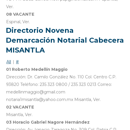
Ver.
08 VACANTE
Espinal, Ver.
Directorio Novena
Demarcación Notarial Cabecera
MISANTLA
All
|
#
01 Roberto Medellín Maggio
Dirección: Dr. Camilo González No. 110 Col. Centro C.P.
93820 Teléfono: 235 323 0800 / 235 323 0213 Correo:
medellinmaggio@gmail.com
notaria1misantla@yahoo.com.mx Misantla, Ver.
02 VACANTE
Misantla, Ver.
03 Horacio Gabriel Nagore Hernández
Dirección: Av. Ignacio Zaragoza No. 309 Col. Patria C.P.