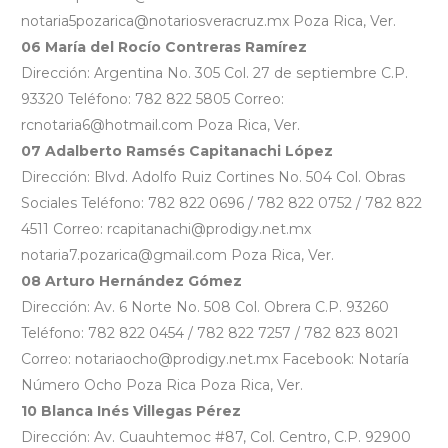
notaria5pozarica@notariosveracruz.mx Poza Rica, Ver.
06 María del Rocío Contreras Ramírez
Dirección: Argentina No. 305 Col. 27 de septiembre C.P.
93320 Teléfono: 782 822 5805 Correo:
rcnotaria6@hotmail.com Poza Rica, Ver.
07 Adalberto Ramsés Capitanachi López
Dirección: Blvd. Adolfo Ruiz Cortines No. 504 Col. Obras
Sociales Teléfono: 782 822 0696 / 782 822 0752 / 782 822
4511 Correo: rcapitanachi@prodigy.net.mx
notaria7.pozarica@gmail.com Poza Rica, Ver.
08 Arturo Hernández Gómez
Dirección: Av. 6 Norte No. 508 Col. Obrera C.P. 93260
Teléfono: 782 822 0454 / 782 822 7257 / 782 823 8021
Correo: notariaocho@prodigy.net.mx Facebook: Notaría
Número Ocho Poza Rica Poza Rica, Ver.
10 Blanca Inés Villegas Pérez
Dirección: Av. Cuauhtemoc #87, Col. Centro, C.P. 92900