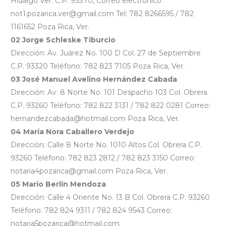
Hidalgo Ver. C.P. 93370, Correo electrónico:
not1.pozarica.ver@gmail.com Tel: 782 8266595 / 782
1161652 Poza Rica, Ver.
02 Jorge Schleske Tiburcio
Dirección: Av. Juárez No. 100 D Col. 27 de Septiembre
C.P. 93320 Teléfono: 782 823 7105 Poza Rica, Ver.
03 José Manuel Avelino Hernández Cabada
Dirección: Av. 8 Norte No. 101 Despacho 103 Col. Obrera
C.P. 93260 Teléfono: 782 822 3131 / 782 822 0281 Correo:
hernandezcabada@hotmail.com Poza Rica, Ver.
04 María Nora Caballero Verdejo
Dirección: Calle 8 Norte No. 1010 Altos Col. Obrera C.P.
93260 Teléfono: 782 823 2812 / 782 823 3150 Correo:
notaria4pozarica@gmail.com Poza Rica, Ver.
05 Mario Berlín Mendoza
Dirección: Calle 4 Oriente No. 13 B Col. Obrera C.P. 93260
Teléfono: 782 824 9311 / 782 824 9543 Correo:
notaria5pozarica@hotmail.com