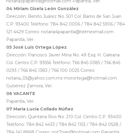
notaria3papantla@hotmail.com Papantla, Ver.
04 Miriam Gisela León González
Dirección: Benito Juárez No. 501 Col. Barrio de San Juan
C.P. 93400 Teléfono: 784 842 0006 / 784 842 5906 / 784
121 4429 Correo: notaria4papantla@telmexmail.com
Papantla, Ver.
05 José Luis Ortega López
Dirección: Francisco Javier Mina No. 49 Esq. H. Galeana
Col. Centro C.P. 93556 Teléfono: 766 845 0385 / 766 845
0293 / 766 845 1383 / 766 100 0025 Correo:
notaria_05@yahoo.com.mx morortega@hotmail.com
Gutiérrez Zamora, Ver.
06 VACANTE
Papantla, Ver.
07 María Lucía Collado Núñez
Dirección: Quintana Roo No. 210 Col. Centro C.P. 93400
Teléfono: 784 842 4433 / 784 842 1153 / 784 842 0528 /
784 141 8868 Correo: not7pap@hotmail.com Papantla,