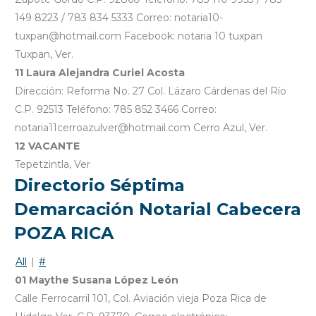
149 8223 / 783 834 5333 Correo: notaria10-
tuxpan@hotmail.com Facebook: notaria 10 tuxpan
Tuxpan, Ver.
11 Laura Alejandra Curiel Acosta
Dirección: Reforma No. 27 Col. Lázaro Cárdenas del Río
C.P. 92513 Teléfono: 785 852 3466 Correo:
notaria11cerroazulver@hotmail.com Cerro Azul, Ver.
12 VACANTE
Tepetzintla, Ver
Directorio Séptima
Demarcación Notarial Cabecera
POZA RICA
All
|
#
01 Maythe Susana López León
Calle Ferrocarril 101, Col. Aviación vieja Poza Rica de