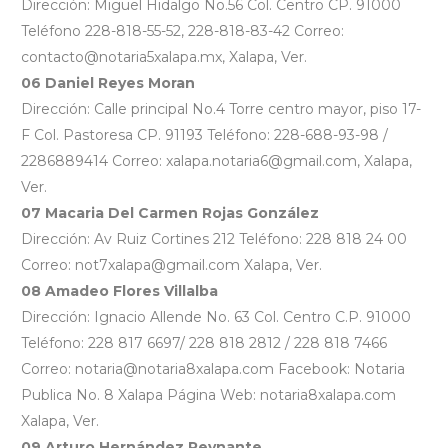
Dirección: Miguel Hidalgo No.56 Col. Centro CP. 91000
Teléfono 228-818-55-52, 228-818-83-42 Correo:
contacto@notaria5xalapa.mx, Xalapa, Ver.
06 Daniel Reyes Moran
Dirección: Calle principal No.4 Torre centro mayor, piso 17-
F Col. Pastoresa CP. 91193 Teléfono: 228-688-93-98 /
2286889414 Correo: xalapa.notaria6@gmail.com, Xalapa,
Ver.
07 Macaria Del Carmen Rojas González
Dirección: Av Ruiz Cortines 212 Teléfono: 228 818 24 00
Correo: not7xalapa@gmail.com Xalapa, Ver.
08 Amadeo Flores Villalba
Dirección: Ignacio Allende No. 63 Col. Centro C.P. 91000
Teléfono: 228 817 6697/ 228 818 2812 / 228 818 7466
Correo: notaria@notaria8xalapa.com Facebook: Notaria
Publica No. 8 Xalapa Página Web: notaria8xalapa.com
Xalapa, Ver.
09 Arturo Hernández Reynante