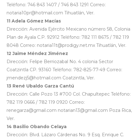
Teléfono: 746 843 1407 / 746 843 1291 Correo:
notaria10pr@hotmail.com Tihuatlán, Ver.
11 Adela Gómez Macías
Dirección: Avenida Ejército Mexicano número 58, Colonia
Plan de Ayala C.P. 92912 Teléfono: 782 111 8675 / 782 119
8048 Correo: notaria11t@prodigy.net.mx Tihuatlán, Ver.
12 Jaime Méndez Jiménez
Dirección: Felipe Berriozabal No. 4 colonia Sector
Coatzintla CP. 93160 Teléfono: 782-825-77-49 Correo:
jmendezj5@hotmail.com Coatzintla, Ver.
13 René Ubaldo Garza Cantú
Dirección: Calle Pozo 13 #700 Col. Chapultepec Teléfono:
782 119 0666 / 782 119 0920 Correo:
renegarza@gmail.com notarian13@gmail.com Poza Rica,
Ver.
14 Basilio Obando Celaya
Dirección: Blvd. Lázaro Cárdenas No. 9 Esq. Enrique C.