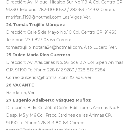
Dirección: Av. Miguel Hidalgo Sur No.119-A Col. Centro CP.
91330 Teléfono: 282-110-10-32 / 282-831-44-02 Correo:
marifer_1199@hotmail.com Las Vigas, Ver.
24 Tomás Trujillo Márquez
Dirección: Calle 5 de Mayo No.10 Col. Centro CP. 91460
Teléfono: 279-827-03-64 Correo:
tomastrujillo_notaria24@hotmail.com, Alto Lucero, Ver.
25 Dulce María Ríos Guerrero
Dirección: Av. Araucarias No. 56 local 2 A Col. Sipeh Animas
C.P. 91190 Teléfono: 228 812 9283 / 228 812 9284
Correo:dulcerios@hotmail.com Xalapa, Ver.
26 VACANTE
Banderilla, Ver.
27 Eugenio Adalberto Vásquez Muñoz
Dirección: Bldv. Cristóbal Colón Edif. Torres Animas No. 5
Desp. M5 y M6 Col. Fracc. Jardines de las Ánimas CP.
91190 Teléfono: 228-813-80-84 Correo: