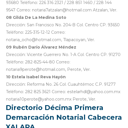
93680 Teléfono: 226 316 2321 / 228 851 1460 / 228 144
9547 Correo: notaria7atzalan@hotmail.com Atzalan, Ver.
08 Gilda De La Medina Soto
Dirección: San Francisco No. 204-B Col. Centro CP. 93650
Teléfono: 225-315-12-12 Correo:
notaria_ocho@hotmail.com, Tlapacoyan, Ver.
09 Rubén Darío Álvarez Méndez
Dirección: Vicente Guerrero No. 1-A Col. Centro CP. 91270
Teléfono: 282-825-44-80 Correo:
notaria9perote@hotmail.com, Perote, Ver.
10 Estela Isabel Reva Hayón
Dirección: Reforma No. 26 Col. Cuauhtémoc C.P. 91277
Teléfono: 282 825 3621 Correo: estelarhdl@yahoo.com.mx
notaria10perote@yahoo.com.mx Perote, Ver.
Directorio Décima Primera
Demarcación Notarial Cabecera
XALAPA