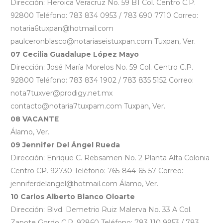
Dirección: Heroica Veracruz No. 59 B1 Col. Centro C.P.
92800 Teléfono: 783 834 0953 / 783 690 7710 Correo:
notaria6tuxpan@hotmail.com
paulceronblasco@notariaseistuxpan.com Tuxpan, Ver.
07 Cecilia Guadalupe López Mayo
Dirección: José María Morelos No. 59 Col. Centro C.P.
92800 Teléfono: 783 834 1902 / 783 835 5152 Correo:
nota7tuxver@prodigy.net.mx
contacto@notaria7tuxpam.com Tuxpan, Ver.
08 VACANTE
Álamo, Ver.
09 Jennifer Del Ángel Rueda
Dirección: Enrique C. Rebsamen No. 2 Planta Alta Colonia
Centro CP. 92730 Teléfono: 765-844-65-57 Correo:
jenniferdelangel@hotmail.com Álamo, Ver.
10 Carlos Alberto Blanco Oloarte
Dirección: Blvd. Demetrio Ruiz Malerva No. 33 A Col.
Zapote Gordo C.P. 92860 Teléfono: 783 110 9953 / 783