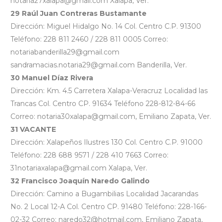
notaria27xalapa@gmail.com Xalapa, Ver.
29 Raúl Juan Contreras Bustamante
Dirección: Miguel Hidalgo No. 14 Col. Centro C.P. 91300
Teléfono: 228 811 2460 / 228 811 0005 Correo:
notariabanderilla29@gmail.com
sandramacias.notaria29@gmail.com Banderilla, Ver.
30 Manuel Díaz Rivera
Dirección: Km. 4.5 Carretera Xalapa-Veracruz Localidad las
Trancas Col. Centro CP. 91634 Teléfono 228-812-84-66
Correo: notaria30xalapa@gmail.com, Emiliano Zapata, Ver.
31 VACANTE
Dirección: Xalapeños Ilustres 130 Col. Centro C.P. 91000
Teléfono: 228 688 9571 / 228 410 7663 Correo:
31notariaxalapa@gmail.com Xalapa, Ver.
32 Francisco Joaquín Naredo Galindo
Dirección: Camino a Bugambilias Localidad Jacarandas
No. 2 Local 12-A Col. Centro CP. 91480 Teléfono: 228-166-
02-32 Correo: naredo32@hotmail.com, Emiliano Zapata,