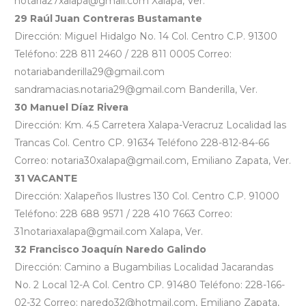
notaria27xalapa@gmail.com Xalapa, Ver.
29 Raúl Juan Contreras Bustamante
Dirección: Miguel Hidalgo No. 14 Col. Centro C.P. 91300
Teléfono: 228 811 2460 / 228 811 0005 Correo:
notariabanderilla29@gmail.com
sandramacias.notaria29@gmail.com Banderilla, Ver.
30 Manuel Díaz Rivera
Dirección: Km. 4.5 Carretera Xalapa-Veracruz Localidad las
Trancas Col. Centro CP. 91634 Teléfono 228-812-84-66
Correo: notaria30xalapa@gmail.com, Emiliano Zapata, Ver.
31 VACANTE
Dirección: Xalapeños Ilustres 130 Col. Centro C.P. 91000
Teléfono: 228 688 9571 / 228 410 7663 Correo:
31notariaxalapa@gmail.com Xalapa, Ver.
32 Francisco Joaquín Naredo Galindo
Dirección: Camino a Bugambilias Localidad Jacarandas
No. 2 Local 12-A Col. Centro CP. 91480 Teléfono: 228-166-
02-32 Correo: naredo32@hotmail.com, Emiliano Zapata,