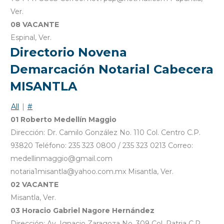
Ver.
08 VACANTE
Espinal, Ver.
Directorio Novena
Demarcación Notarial Cabecera
MISANTLA
All
|
#
01 Roberto Medellín Maggio
Dirección: Dr. Camilo González No. 110 Col. Centro C.P.
93820 Teléfono: 235 323 0800 / 235 323 0213 Correo:
medellinmaggio@gmail.com
notaria1misantla@yahoo.com.mx Misantla, Ver.
02 VACANTE
Misantla, Ver.
03 Horacio Gabriel Nagore Hernández
Dirección: Av. Ignacio Zaragoza No. 309 Col. Patria C.P.