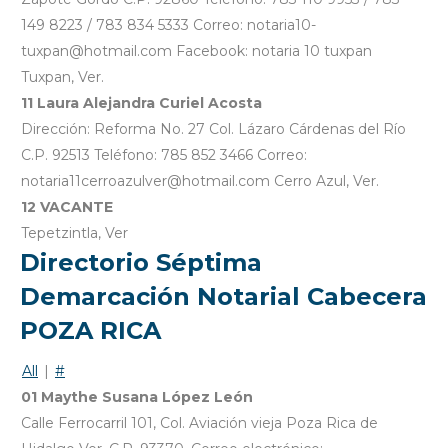
149 8223 / 783 834 5333 Correo: notaria10-
tuxpan@hotmail.com Facebook: notaria 10 tuxpan
Tuxpan, Ver.
11 Laura Alejandra Curiel Acosta
Dirección: Reforma No. 27 Col. Lázaro Cárdenas del Río
C.P. 92513 Teléfono: 785 852 3466 Correo:
notaria11cerroazulver@hotmail.com Cerro Azul, Ver.
12 VACANTE
Tepetzintla, Ver
Directorio Séptima
Demarcación Notarial Cabecera
POZA RICA
All
|
#
01 Maythe Susana López León
Calle Ferrocarril 101, Col. Aviación vieja Poza Rica de