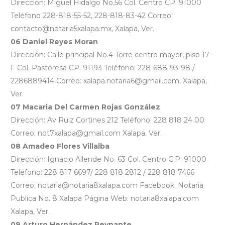
Dirección: Miguel Hidalgo No.56 Col. Centro CP. 91000
Teléfono 228-818-55-52, 228-818-83-42 Correo:
contacto@notaria5xalapa.mx, Xalapa, Ver.
06 Daniel Reyes Moran
Dirección: Calle principal No.4 Torre centro mayor, piso 17-
F Col. Pastoresa CP. 91193 Teléfono: 228-688-93-98 /
2286889414 Correo: xalapa.notaria6@gmail.com, Xalapa,
Ver.
07 Macaria Del Carmen Rojas González
Dirección: Av Ruiz Cortines 212 Teléfono: 228 818 24 00
Correo: not7xalapa@gmail.com Xalapa, Ver.
08 Amadeo Flores Villalba
Dirección: Ignacio Allende No. 63 Col. Centro C.P. 91000
Teléfono: 228 817 6697/ 228 818 2812 / 228 818 7466
Correo: notaria@notaria8xalapa.com Facebook: Notaria
Publica No. 8 Xalapa Página Web: notaria8xalapa.com
Xalapa, Ver.
09 Arturo Hernández Reynante