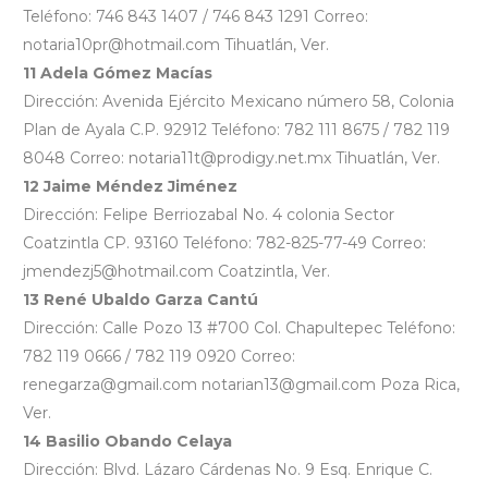
Teléfono: 746 843 1407 / 746 843 1291 Correo:
notaria10pr@hotmail.com Tihuatlán, Ver.
11 Adela Gómez Macías
Dirección: Avenida Ejército Mexicano número 58, Colonia
Plan de Ayala C.P. 92912 Teléfono: 782 111 8675 / 782 119
8048 Correo: notaria11t@prodigy.net.mx Tihuatlán, Ver.
12 Jaime Méndez Jiménez
Dirección: Felipe Berriozabal No. 4 colonia Sector
Coatzintla CP. 93160 Teléfono: 782-825-77-49 Correo:
jmendezj5@hotmail.com Coatzintla, Ver.
13 René Ubaldo Garza Cantú
Dirección: Calle Pozo 13 #700 Col. Chapultepec Teléfono:
782 119 0666 / 782 119 0920 Correo:
renegarza@gmail.com notarian13@gmail.com Poza Rica,
Ver.
14 Basilio Obando Celaya
Dirección: Blvd. Lázaro Cárdenas No. 9 Esq. Enrique C.