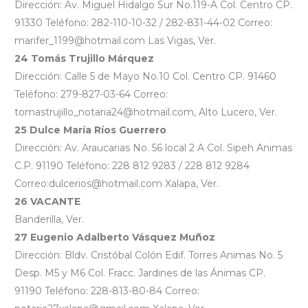
Dirección: Av. Miguel Hidalgo Sur No.119-A Col. Centro CP.
91330 Teléfono: 282-110-10-32 / 282-831-44-02 Correo:
marifer_1199@hotmail.com Las Vigas, Ver.
24 Tomás Trujillo Márquez
Dirección: Calle 5 de Mayo No.10 Col. Centro CP. 91460
Teléfono: 279-827-03-64 Correo:
tomastrujillo_notaria24@hotmail.com, Alto Lucero, Ver.
25 Dulce María Ríos Guerrero
Dirección: Av. Araucarias No. 56 local 2 A Col. Sipeh Animas
C.P. 91190 Teléfono: 228 812 9283 / 228 812 9284
Correo:dulcerios@hotmail.com Xalapa, Ver.
26 VACANTE
Banderilla, Ver.
27 Eugenio Adalberto Vásquez Muñoz
Dirección: Bldv. Cristóbal Colón Edif. Torres Animas No. 5
Desp. M5 y M6 Col. Fracc. Jardines de las Ánimas CP.
91190 Teléfono: 228-813-80-84 Correo: