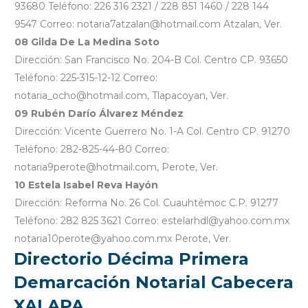
93680 Teléfono: 226 316 2321 / 228 851 1460 / 228 144
9547 Correo: notaria7atzalan@hotmail.com Atzalan, Ver.
08 Gilda De La Medina Soto
Dirección: San Francisco No. 204-B Col. Centro CP. 93650
Teléfono: 225-315-12-12 Correo:
notaria_ocho@hotmail.com, Tlapacoyan, Ver.
09 Rubén Darío Álvarez Méndez
Dirección: Vicente Guerrero No. 1-A Col. Centro CP. 91270
Teléfono: 282-825-44-80 Correo:
notaria9perote@hotmail.com, Perote, Ver.
10 Estela Isabel Reva Hayón
Dirección: Reforma No. 26 Col. Cuauhtémoc C.P. 91277
Teléfono: 282 825 3621 Correo: estelarhdl@yahoo.com.mx
notaria10perote@yahoo.com.mx Perote, Ver.
Directorio Décima Primera
Demarcación Notarial Cabecera
XALAPA