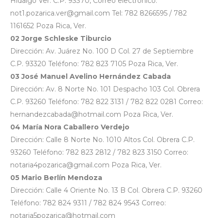
Hidalgo Ver. C.P. 93370, Correo electrónico:
not1.pozarica.ver@gmail.com Tel: 782 8266595 / 782
1161652 Poza Rica, Ver.
02 Jorge Schleske Tiburcio
Dirección: Av. Juárez No. 100 D Col. 27 de Septiembre
C.P. 93320 Teléfono: 782 823 7105 Poza Rica, Ver.
03 José Manuel Avelino Hernández Cabada
Dirección: Av. 8 Norte No. 101 Despacho 103 Col. Obrera
C.P. 93260 Teléfono: 782 822 3131 / 782 822 0281 Correo:
hernandezcabada@hotmail.com Poza Rica, Ver.
04 María Nora Caballero Verdejo
Dirección: Calle 8 Norte No. 1010 Altos Col. Obrera C.P.
93260 Teléfono: 782 823 2812 / 782 823 3150 Correo:
notaria4pozarica@gmail.com Poza Rica, Ver.
05 Mario Berlín Mendoza
Dirección: Calle 4 Oriente No. 13 B Col. Obrera C.P. 93260
Teléfono: 782 824 9311 / 782 824 9543 Correo:
notaria5pozarica@hotmail.com