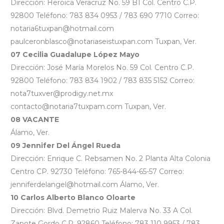
Dirección: Heroica Veracruz No. 59 B1 Col. Centro C.P.
92800 Teléfono: 783 834 0953 / 783 690 7710 Correo:
notaria6tuxpan@hotmail.com
paulceronblasco@notariaseistuxpan.com Tuxpan, Ver.
07 Cecilia Guadalupe López Mayo
Dirección: José María Morelos No. 59 Col. Centro C.P.
92800 Teléfono: 783 834 1902 / 783 835 5152 Correo:
nota7tuxver@prodigy.net.mx
contacto@notaria7tuxpam.com Tuxpan, Ver.
08 VACANTE
Álamo, Ver.
09 Jennifer Del Ángel Rueda
Dirección: Enrique C. Rebsamen No. 2 Planta Alta Colonia
Centro CP. 92730 Teléfono: 765-844-65-57 Correo:
jenniferdelangel@hotmail.com Álamo, Ver.
10 Carlos Alberto Blanco Oloarte
Dirección: Blvd. Demetrio Ruiz Malerva No. 33 A Col.
Zapote Gordo C.P. 92860 Teléfono: 783 110 9953 / 783