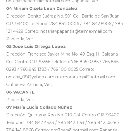
notaria3papantla@hotmail.com Papantla, Ver.
04 Miriam Gisela León González
Dirección: Benito Juárez No. 501 Col. Barrio de San Juan
C.P. 93400 Teléfono: 784 842 0006 / 784 842 5906 / 784
121 4429 Correo: notaria4papantla@telmexmail.com
Papantla, Ver.
05 José Luis Ortega López
Dirección: Francisco Javier Mina No. 49 Esq. H. Galeana
Col. Centro C.P. 93556 Teléfono: 766 845 0385 / 766 845
0293 / 766 845 1383 / 766 100 0025 Correo:
notaria_05@yahoo.com.mx morortega@hotmail.com
Gutiérrez Zamora, Ver.
06 VACANTE
Papantla, Ver.
07 María Lucía Collado Núñez
Dirección: Quintana Roo No. 210 Col. Centro C.P. 93400
Teléfono: 784 842 4433 / 784 842 1153 / 784 842 0528 /
784 141 8868 Correo: not7pap@hotmail.com Papantla,