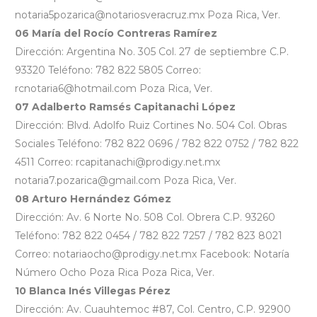
notaria5pozarica@notariosveracruz.mx Poza Rica, Ver.
06 María del Rocío Contreras Ramírez
Dirección: Argentina No. 305 Col. 27 de septiembre C.P.
93320 Teléfono: 782 822 5805 Correo:
rcnotaria6@hotmail.com Poza Rica, Ver.
07 Adalberto Ramsés Capitanachi López
Dirección: Blvd. Adolfo Ruiz Cortines No. 504 Col. Obras
Sociales Teléfono: 782 822 0696 / 782 822 0752 / 782 822
4511 Correo: rcapitanachi@prodigy.net.mx
notaria7.pozarica@gmail.com Poza Rica, Ver.
08 Arturo Hernández Gómez
Dirección: Av. 6 Norte No. 508 Col. Obrera C.P. 93260
Teléfono: 782 822 0454 / 782 822 7257 / 782 823 8021
Correo: notariaocho@prodigy.net.mx Facebook: Notaría
Número Ocho Poza Rica Poza Rica, Ver.
10 Blanca Inés Villegas Pérez
Dirección: Av. Cuauhtemoc #87, Col. Centro, C.P. 92900