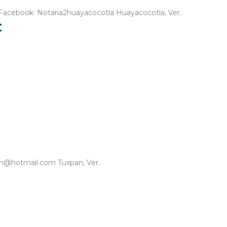
 Facebook: Notaria2huayacocotla Huayacocotla, Ver.
C
pan@hotmail.com Tuxpan, Ver.