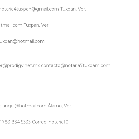
: notaria4tuxpan@gmail.com Tuxpan, Ver.
tmail.com Tuxpan, Ver.
a6tuxpan@hotmail.com
tuxver@prodigy.net.mx contacto@notaria7tuxpam.com
rdelangel@hotmail.com Álamo, Ver.
 783 834 5333 Correo: notaria10-