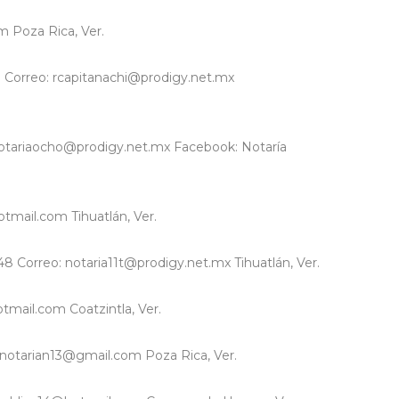
m Poza Rica, Ver.
11 Correo: rcapitanachi@prodigy.net.mx
 notariaocho@prodigy.net.mx Facebook: Notaría
tmail.com Tihuatlán, Ver.
48 Correo: notaria11t@prodigy.net.mx Tihuatlán, Ver.
tmail.com Coatzintla, Ver.
 notarian13@gmail.com Poza Rica, Ver.