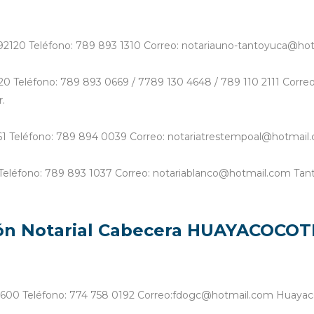
. 92120 Teléfono: 789 893 1310 Correo: notariauno-tantoyuca@ho
92120 Teléfono: 789 893 0669 / 7789 130 4648 / 789 110 2111 Cor
.
2061 Teléfono: 789 894 0039 Correo: notariatrestempoal@hotmail
ro Teléfono: 789 893 1037 Correo: notariablanco@hotmail.com Tant
ión Notarial Cabecera HUAYACOCO
P. 92600 Teléfono: 774 758 0192 Correo:fdogc@hotmail.com Huayaco