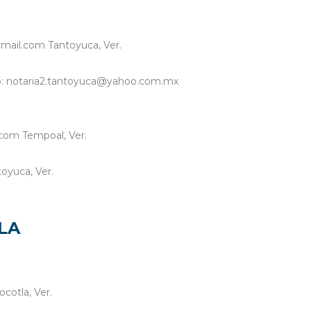
tmail.com Tantoyuca, Ver.
reo: notaria2.tantoyuca@yahoo.com.mx
.com Tempoal, Ver.
oyuca, Ver.
TLA
cotla, Ver.