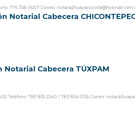
eléfono: 774 758 0007 Correo: notaria2huayacocotla@hotmail.com
ión Notarial Cabecera CHICONTEPE
ón Notarial Cabecera TÚXPAM
92800 Teléfono: 783 835 2240 / 783 834 0135 Correo: notaria1tux