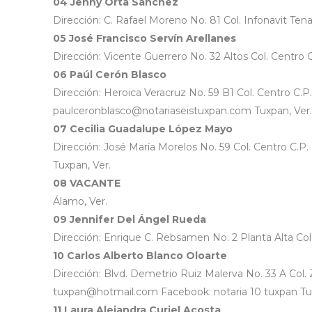
04 Jenny Orta Sánchez
Dirección: C. Rafael Moreno No. 81 Col. Infonavit Te
05 José Francisco Servín Arellanes
Dirección: Vicente Guerrero No. 32 Altos Col. Centr
06 Paúl Cerón Blasco
Dirección: Heroica Veracruz No. 59 B1 Col. Centro C
paulceronblasco@notariaseistuxpan.com Tuxpan, Ver.
07 Cecilia Guadalupe López Mayo
Dirección: José María Morelos No. 59 Col. Centro C
Tuxpan, Ver.
08 VACANTE
Álamo, Ver.
09 Jennifer Del Ángel Rueda
Dirección: Enrique C. Rebsamen No. 2 Planta Alta Co
10 Carlos Alberto Blanco Oloarte
Dirección: Blvd. Demetrio Ruiz Malerva No. 33 A Col.
tuxpan@hotmail.com Facebook: notaria 10 tuxpan Tux
11 Laura Alejandra Curiel Acosta