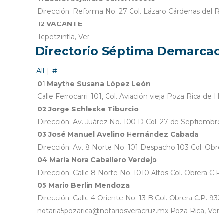
Dirección: Reforma No. 27 Col. Lázaro Cárdenas del R
12 VACANTE
Tepetzintla, Ver
Directorio Séptima Demarcac
All
|
#
01 Maythe Susana López León
Calle Ferrocarril 101, Col. Aviación vieja Poza Rica d
02 Jorge Schleske Tiburcio
Dirección: Av. Juárez No. 100 D Col. 27 de Septiembr
03 José Manuel Avelino Hernández Cabada
Dirección: Av. 8 Norte No. 101 Despacho 103 Col. Ob
04 María Nora Caballero Verdejo
Dirección: Calle 8 Norte No. 1010 Altos Col. Obrera 
05 Mario Berlín Mendoza
Dirección: Calle 4 Oriente No. 13 B Col. Obrera C.P.
notaria5pozarica@notariosveracruz.mx Poza Rica, Ver