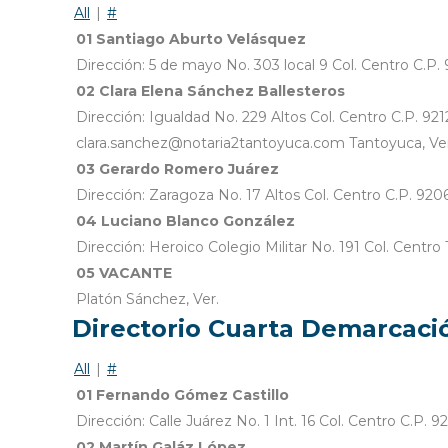
All
|
#
01 Santiago Aburto Velásquez
Dirección: 5 de mayo No. 303 local 9 Col. Centro C.P
02 Clara Elena Sánchez Ballesteros
Dirección: Igualdad No. 229 Altos Col. Centro C.P. 
clara.sanchez@notaria2tantoyuca.com Tantoyuca, Ver
03 Gerardo Romero Juárez
Dirección: Zaragoza No. 17 Altos Col. Centro C.P. 9
04 Luciano Blanco González
Dirección: Heroico Colegio Militar No. 191 Col. Cent
05 VACANTE
Platón Sánchez, Ver.
Directorio Cuarta Demarcac
All
|
#
01 Fernando Gómez Castillo
Dirección: Calle Juárez No. 1 Int. 16 Col. Centro C.
02 Martín Galáz López