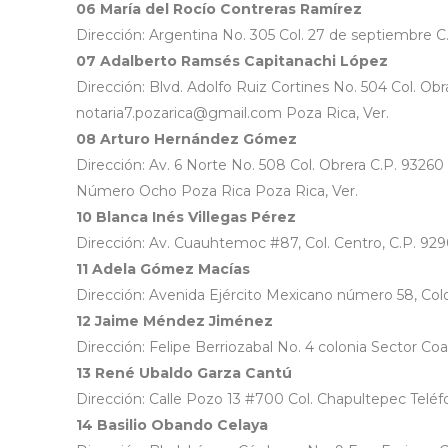
06 María del Rocío Contreras Ramírez
Dirección: Argentina No. 305 Col. 27 de septiembre C
07 Adalberto Ramsés Capitanachi López
Dirección: Blvd. Adolfo Ruiz Cortines No. 504 Col. O
notaria7.pozarica@gmail.com Poza Rica, Ver.
08 Arturo Hernández Gómez
Dirección: Av. 6 Norte No. 508 Col. Obrera C.P. 932
Número Ocho Poza Rica Poza Rica, Ver.
10 Blanca Inés Villegas Pérez
Dirección: Av. Cuauhtemoc #87, Col. Centro, C.P. 929
11 Adela Gómez Macías
Dirección: Avenida Ejército Mexicano número 58, Colon
12 Jaime Méndez Jiménez
Dirección: Felipe Berriozabal No. 4 colonia Sector C
13 René Ubaldo Garza Cantú
Dirección: Calle Pozo 13 #700 Col. Chapultepec Telé
14 Basilio Obando Celaya