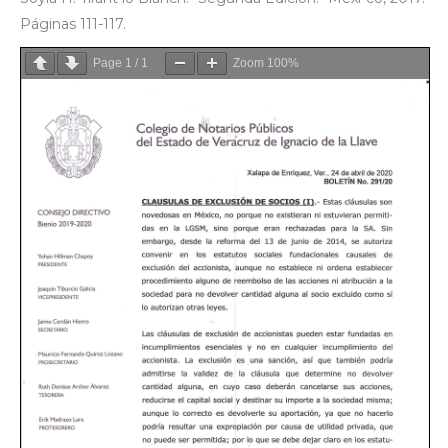
Páginas 111-117.
Page
1
/
1
Zoom
100%