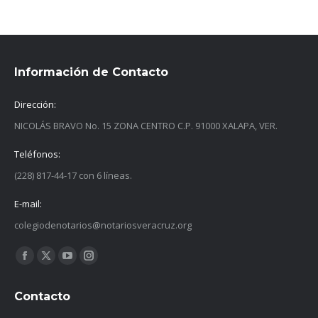
Información de Contacto
Dirección:
NICOLÁS BRAVO No. 15 ZONA CENTRO C.P. 91000 XALAPA, VER.
Teléfonos:
(228) 817-44-17 con 6 líneas.
E-mail:
colegiodenotarios@notariosveracruz.org
Find us on:
Facebook
X
YouTube
Instagram
page
page
page
page
Contacto
opens
opens
opens
opens