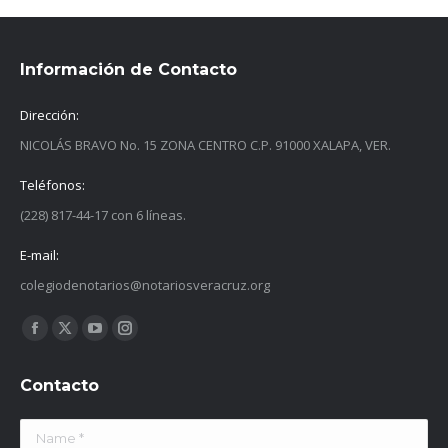
Información de Contacto
Dirección:
NICOLÁS BRAVO No. 15 ZONA CENTRO C.P. 91000 XALAPA, VER.
Teléfonos:
(228) 817-44-17 con 6 líneas.
E-mail:
colegiodenotarios@notariosveracruz.org
Find us on:
Facebook
X
YouTube
Instagram
page
page
page
page
Contacto
opens
opens
opens
opens
in
in
in
in
Name *
new
new
new
new