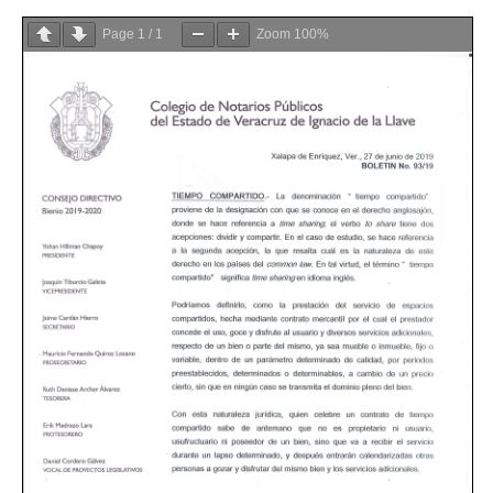
Page
1
/
1
Zoom
100%