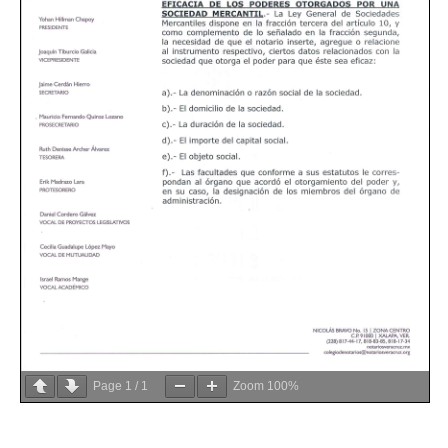
Page
1
/
1
Zoom
100%