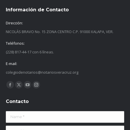
Información de Contacto
Dirección:
NICOLÁS BRAVO No. 15 ZONA CENTRO C.P. 91000 XALAPA, VER.
Teléfonos:
(228) 817-44-17 con 6 líneas.
E-mail:
colegiodenotarios@notariosveracruz.org
Find us on:
Facebook
X
YouTube
Instagram
page
page
page
page
Contacto
opens
opens
opens
opens
in
in
in
in
Name *
new
new
new
new
window
window
window
window
E-mail *