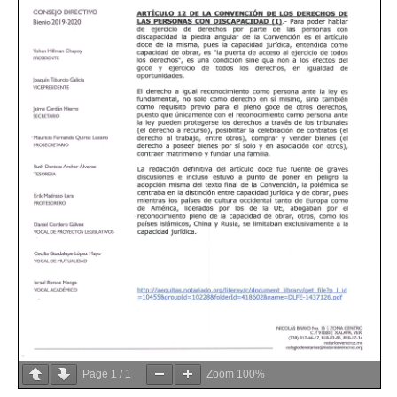
Page
1
/
1
Zoom
100%