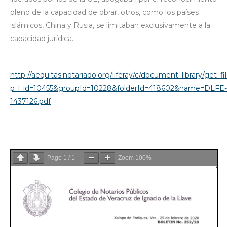
pleno de la capacidad de obrar, otros, como los países
islámicos, China y Rusia, se limitaban exclusivamente a la
capacidad jurídica.
http://aequitas.notariado.org/liferay/c/document_library/get_fi
p_l_id=10455&groupId=10228&folderId=418602&name=DLFE-
1437126.pdf
Page
1
/
1
Zoom
100%