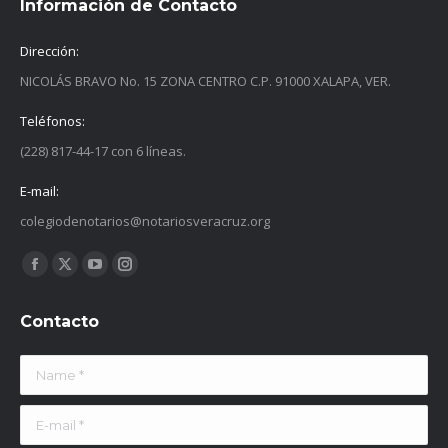
Información de Contacto
Dirección:
NICOLÁS BRAVO No. 15 ZONA CENTRO C.P. 91000 XALAPA, VER.
Teléfonos:
(228) 817-44-17 con 6 líneas.
E-mail:
colegiodenotarios@notariosveracruz.org
Find us on:
Facebook
X
YouTube
Instagram
page
page
page
page
Contacto
opens
opens
opens
opens
in
in
in
in
Name *
new
new
new
new
window
window
window
window
E-mail *