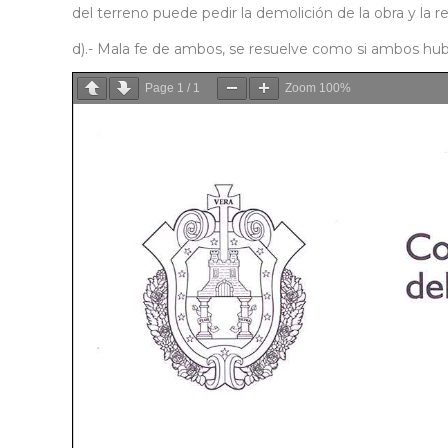
del terreno puede pedir la demolición de la obra y la r
d).- Mala fe de ambos, se resuelve como si ambos hu
Page
1
/
1
Zoom
100%