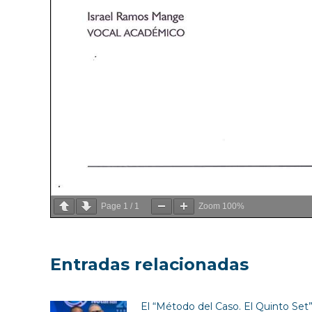
Page
1
/
1
Zoom
100%
Entradas relacionadas
El “Método del Caso. El Quinto Set” 