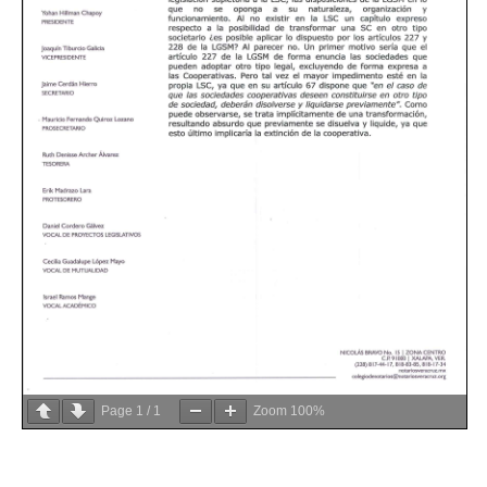
Page
1
/
1
Zoom
100%