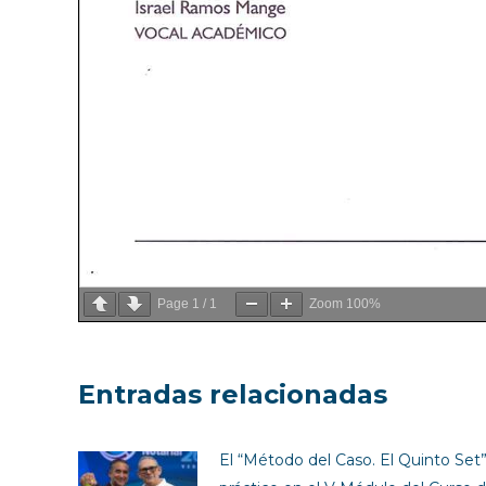
Page
1
/
1
Zoom
100%
Entradas relacionadas
El “Método del Caso. El Quinto Set” 