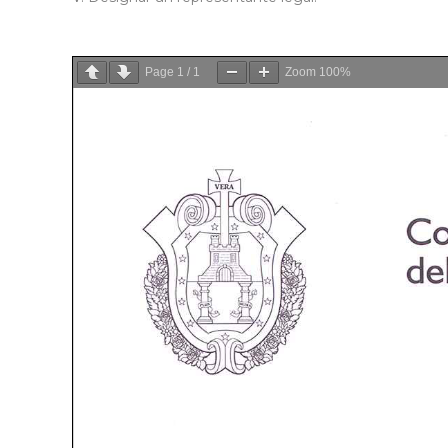
Page
1
/
1
Zoom
100%