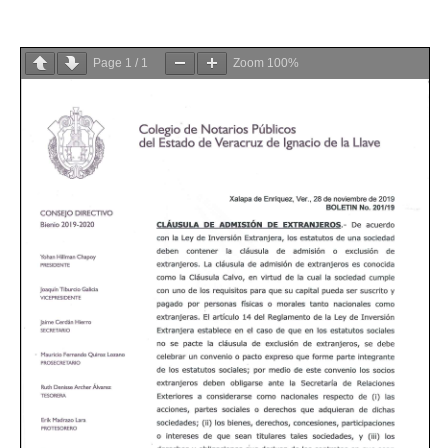
Page
1
/
1
Zoom
100%