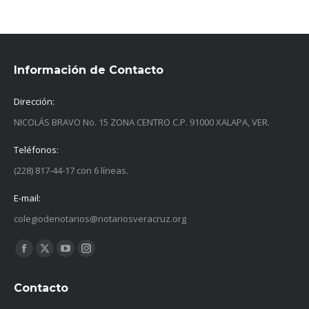
Información de Contacto
Dirección:
NICOLÁS BRAVO No. 15 ZONA CENTRO C.P. 91000 XALAPA, VER.
Teléfonos:
(228) 817-44-17 con 6 líneas.
E-mail:
colegiodenotarios@notariosveracruz.org
Find us on:
Facebook
X
YouTube
Instagram
page
page
page
page
Contacto
opens
opens
opens
opens