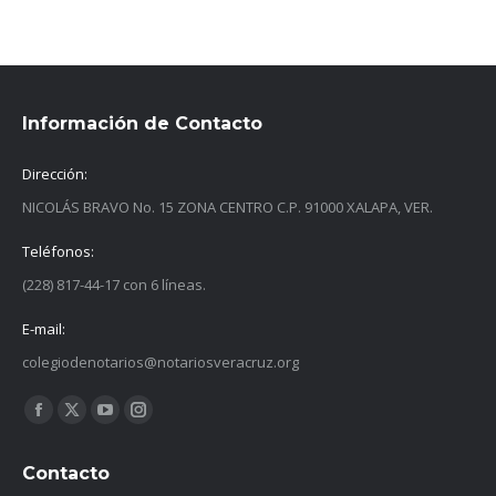
Información de Contacto
Dirección:
NICOLÁS BRAVO No. 15 ZONA CENTRO C.P. 91000 XALAPA, VER.
Teléfonos:
(228) 817-44-17 con 6 líneas.
E-mail:
colegiodenotarios@notariosveracruz.org
Find us on:
Facebook
X
YouTube
Instagram
page
page
page
page
Contacto
opens
opens
opens
opens