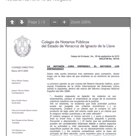
Page
1
/
3
Zoom
100%