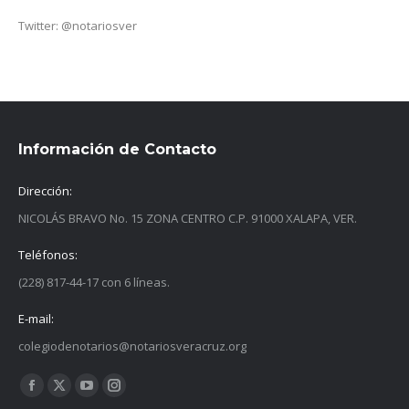
Twitter: @notariosver
Información de Contacto
Dirección:
NICOLÁS BRAVO No. 15 ZONA CENTRO C.P. 91000 XALAPA, VER.
Teléfonos:
(228) 817-44-17 con 6 líneas.
E-mail:
colegiodenotarios@notariosveracruz.org
Find us on:
Facebook
X
YouTube
Instagram