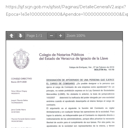
https://sjf.scjn.gob.mx/sjfsist/Paginas/DetalleGeneralV2.aspx?
Epoca=1e3e10000000000&Apendce=1000000000000&Expresio
Page
1
/
1
Zoom
100%