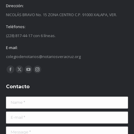
Dirección:
NICOLÁS BRAVO No. 15 ZONA CENTRO C.P. 91000 XALAPA, VER.
Teléfonos:
(228) 817-44-17 con 6 líneas.
E-mail:
colegiodenotarios@notariosveracruz.org
Find us on:
Facebook
X
YouTube
Instagram
page
page
page
page
Contacto
opens
opens
opens
opens
in
in
in
in
Name *
new
new
new
new
window
window
window
window
E-mail *
Message *