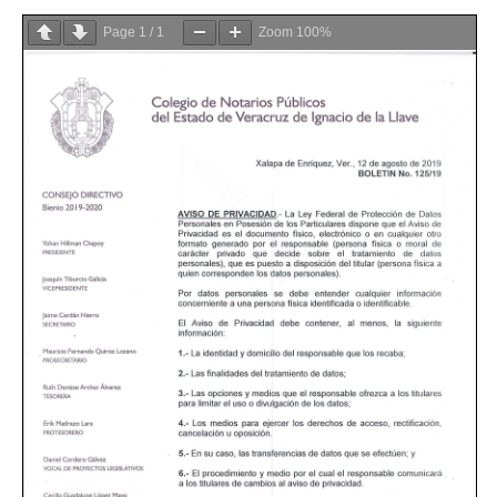
Page
1
/
1
Zoom
100%