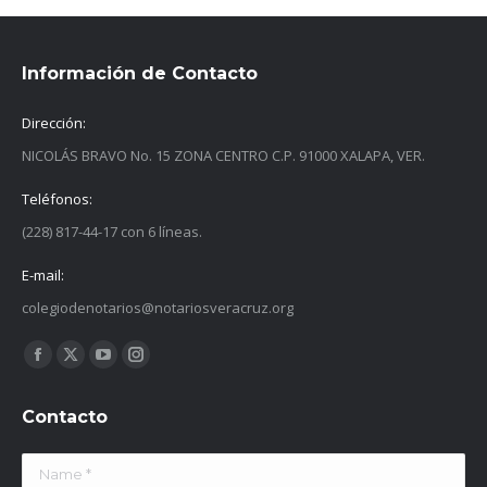
Información de Contacto
Dirección:
NICOLÁS BRAVO No. 15 ZONA CENTRO C.P. 91000 XALAPA, VER.
Teléfonos:
(228) 817-44-17 con 6 líneas.
E-mail:
colegiodenotarios@notariosveracruz.org
Find us on:
Facebook
X
YouTube
Instagram
page
page
page
page
Contacto
opens
opens
opens
opens
in
in
in
in
Name *
new
new
new
new