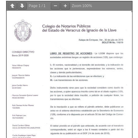
Page
1
/
1
Zoom
100%