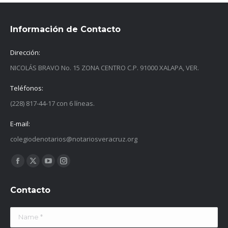
Información de Contacto
Dirección:
NICOLÁS BRAVO No. 15 ZONA CENTRO C.P. 91000 XALAPA, VER.
Teléfonos:
(228) 817-44-17 con 6 líneas.
E-mail:
colegiodenotarios@notariosveracruz.org
Find us on:
Facebook
X
YouTube
Instagram
page
page
page
page
Contacto
opens
opens
opens
opens
in
in
in
in
Name *
new
new
new
new